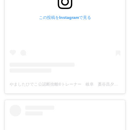
この投稿をInstagramで見る
やましたひでこ公認断捨離®︎トレーナー 岐阜 藁谷昌夕実(@danshari._.gifu)がシェアした投稿