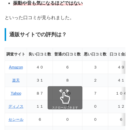
振動や音も気になるほどではない
といった口コミが見られました。
通販サイトでの評判は？
調査サイト
良い口コミ数
普通の口コミ数
悪い口コミ数
口コミ合計
Amazon
４０
６
３
４９
楽天
３１
８
２
４１
Yahoo
８７
１０
７
１０４
ディノス
１１
１
０
１２
スクロールできます
セシール
６
０
０
６