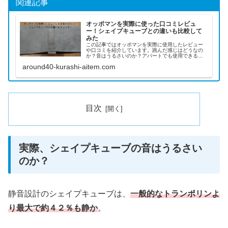
関連記事
オッポマンを実際に使った口コミレビュ
ー！シェイプキューブとの違いも比較して
みた
この記事ではオッポマンを実際に使用したレビュー
や口コミを紹介しています。跳んだ感じはどうなの
か？音はうるさいのか？アパートでも使用できるの
か？エクササイズとしてダイエット効果は期待でき
around40-kurashi-aitem.com
るのか？などをチェック！他にもシェイプキューブ
との違いも比較してみました。オッポマンを購入す
る際の参考にしてみてください！
目次
実際、シェイプキューブの音はうるさい
のか？
静音設計のシェイプキューブは、
一般的なトランポリンよ
り最大で約４２％も静か
。