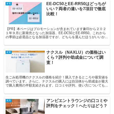
EE-DC50とEE-RR50はどっちが
家電
いい？両者の違いを7項目で徹底
比較！
【PR】本ページはプロモーションが含まれています象印から２０２
１年９月に新発売となった加湿器、EE-DC50とEE-RR50。これから
の季節は必需品となる加湿器ですが、どちらを選んだほうがいいか迷
っていませんか？今回は、EE-DC50とEE...
ナクスル（NAXLU）の価格はい
家電
くら？評判や助成金について調
査！
生ごみ処理機のナクスルの価格を紹介！購入できるところや最安値を
調べています。さらに、ナクスルの購入には自治体から助成金が最大
で購入費用の半額支給されます。口コミや評判、使い方についても調
査していますので、是非参考にしてみてください！
アンビエントラウンジの口コミや
家具
評判をチェック！へたりはどう？